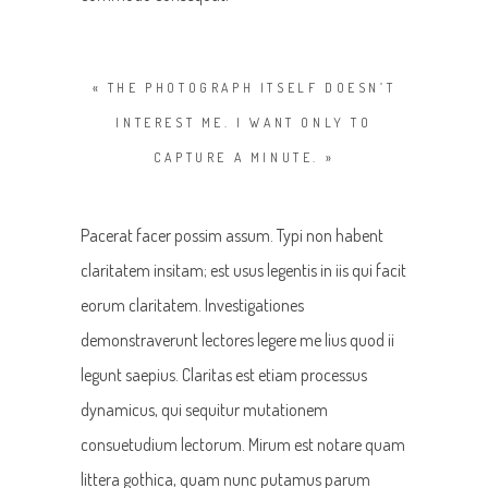
« THE PHOTOGRAPH ITSELF DOESN’T
INTEREST ME. I WANT ONLY TO
CAPTURE A MINUTE. »
Pacerat facer possim assum. Typi non habent
claritatem insitam; est usus legentis in iis qui facit
eorum claritatem. Investigationes
demonstraverunt lectores legere me lius quod ii
legunt saepius. Claritas est etiam processus
dynamicus, qui sequitur mutationem
consuetudium lectorum. Mirum est notare quam
littera gothica, quam nunc putamus parum