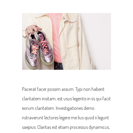
Pacerat facer possim assum. Typi non habent
claritatem insitam; est usus legentis in iis qui facit
eorum claritatem. Investigationes demo
nstraverunt lectores legere me lius quod ii legunt
saepius. Claritas est etiam processus dynamicus,