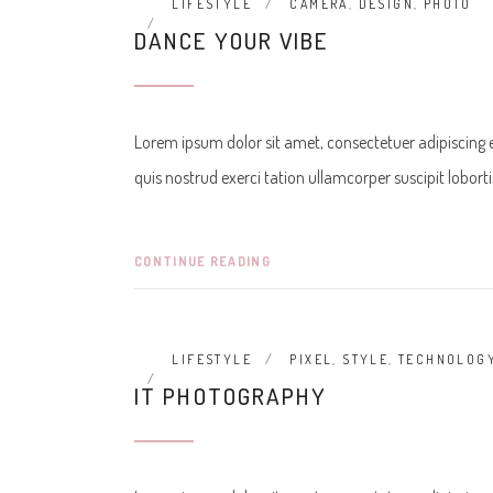
LIFESTYLE
CAMERA
,
DESIGN
,
PHOTO
DANCE YOUR VIBE
Lorem ipsum dolor sit amet, consectetuer adipiscing
quis nostrud exerci tation ullamcorper suscipit lobor
CONTINUE READING
LIFESTYLE
PIXEL
,
STYLE
,
TECHNOLOG
IT PHOTOGRAPHY