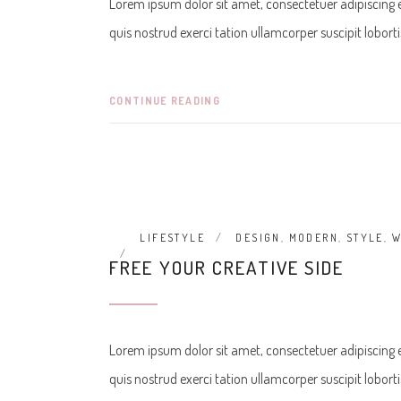
Lorem ipsum dolor sit amet, consectetuer adipiscing
quis nostrud exerci tation ullamcorper suscipit lobor
CONTINUE READING
LIFESTYLE
DESIGN
,
MODERN
,
STYLE
,
W
FREE YOUR CREATIVE SIDE
Lorem ipsum dolor sit amet, consectetuer adipiscing
quis nostrud exerci tation ullamcorper suscipit lobor