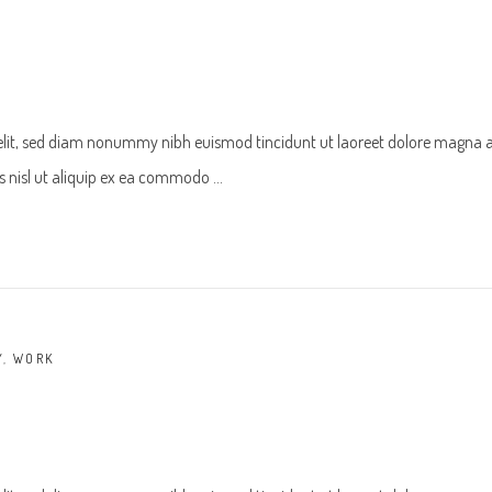
 elit, sed diam nonummy nibh euismod tincidunt ut laoreet dolore magna 
tis nisl ut aliquip ex ea commodo
Y
,
WORK