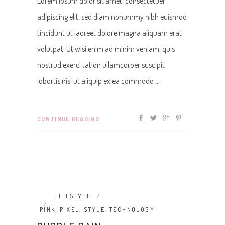
Lorem ipsum dolor sit amet, consectetuer
adipiscing elit, sed diam nonummy nibh euismod
tincidunt ut laoreet dolore magna aliquam erat
volutpat. Ut wisi enim ad minim veniam, quis
nostrud exerci tation ullamcorper suscipit
lobortis nisl ut aliquip ex ea commodo
CONTINUE READING
LIFESTYLE
PINK
,
PIXEL
,
STYLE
,
TECHNOLOGY