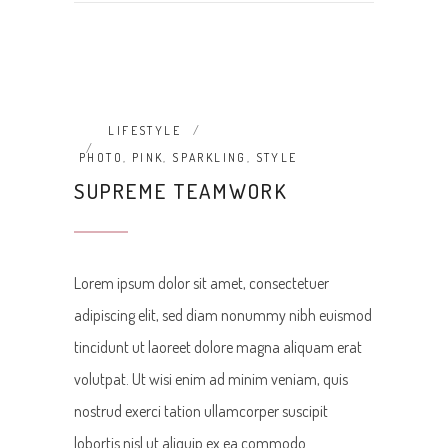
LIFESTYLE
PHOTO
,
PINK
,
SPARKLING
,
STYLE
SUPREME TEAMWORK
Lorem ipsum dolor sit amet, consectetuer
adipiscing elit, sed diam nonummy nibh euismod
tincidunt ut laoreet dolore magna aliquam erat
volutpat. Ut wisi enim ad minim veniam, quis
nostrud exerci tation ullamcorper suscipit
lobortis nisl ut aliquip ex ea commodo