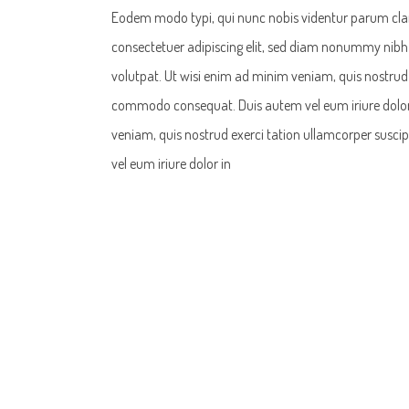
Eodem modo typi, qui nunc nobis videntur parum clari
consectetuer adipiscing elit, sed diam nonummy nibh
volutpat. Ut wisi enim ad minim veniam, quis nostrud ex
commodo consequat. Duis autem vel eum iriure dolor 
veniam, quis nostrud exerci tation ullamcorper suscip
vel eum iriure dolor in