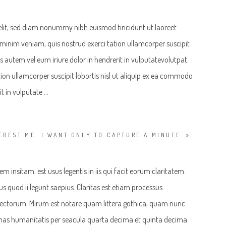
elit, sed diam nonummy nibh euismod tincidunt ut laoreet
minim veniam, quis nostrud exerci tation ullamcorper suscipit
 autem vel eum iriure dolor in hendrerit in vulputatevolutpat.
ion ullamcorper suscipit lobortis nisl ut aliquip ex ea commodo
t in vulputate …
EREST ME. I WANT ONLY TO CAPTURE A MINUTE. »
 insitam; est usus legentis in iis qui facit eorum claritatem.
s quod ii legunt saepius. Claritas est etiam processus
ectorum. Mirum est notare quam littera gothica, quam nunc
as humanitatis per seacula quarta decima et quinta decima.