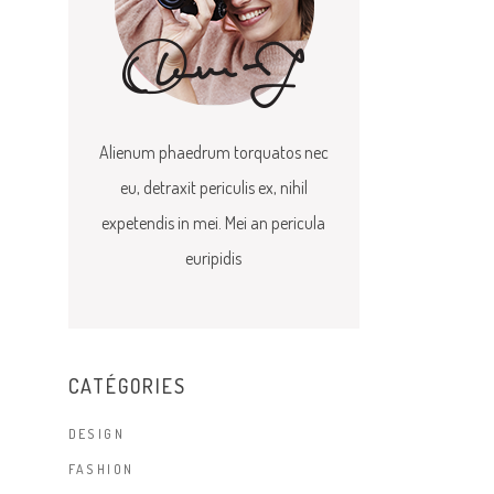
Alienum phaedrum torquatos nec
eu, detraxit periculis ex, nihil
expetendis in mei. Mei an pericula
euripidis
CATÉGORIES
DESIGN
FASHION