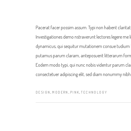
Pacerat facer possim assum. Typi non habent claritatem
Investigationes demo nstraverunt lectores legere me li
dynamicus, qui sequitur mutationem consue tudium l
putamus parum claram, anteposuerit litterarum form
Eodem modo typi, qui nunc nobis videntur parum clari
consectetuer adipiscing elit, sed diam nonummy nibh
,
,
,
DESIGN
MODERN
PINK
TECHNOLOGY