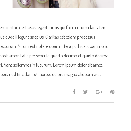
 insitam; est usus legentis in iis qui facit eorum claritatem.
us quod ii legunt saepius. Claritas est etiam processus
ectorum. Mirum est notare quam littera gothica, quam nunc
as humanitatis per seacula quarta decima et quinta decima.
, fiant sollemnes in futurum. Lorem ipsum dolor sit amet,
 euismod tincidunt ut laoreet dolore magna aliquam erat.