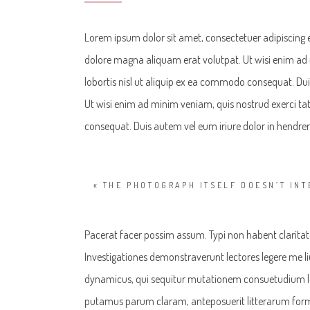
Lorem ipsum dolor sit amet, consectetuer adipiscing 
dolore magna aliquam erat volutpat. Ut wisi enim ad 
lobortis nisl ut aliquip ex ea commodo consequat. Duis
Ut wisi enim ad minim veniam, quis nostrud exerci tat
consequat. Duis autem vel eum iriure dolor in hendreri
« THE PHOTOGRAPH ITSELF DOESN’T INT
Pacerat facer possim assum. Typi non habent claritatem
Investigationes demonstraverunt lectores legere me liu
dynamicus, qui sequitur mutationem consuetudium l
putamus parum claram, anteposuerit litterarum form