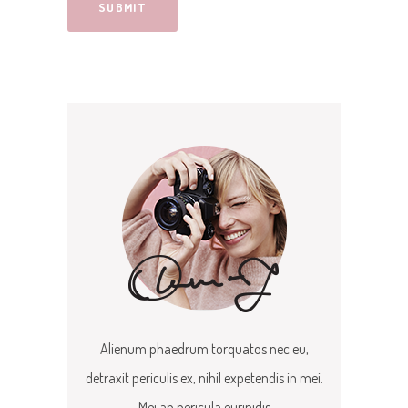
Alienum phaedrum torquatos nec eu,
detraxit periculis ex, nihil expetendis in mei.
Mei an pericula euripidis