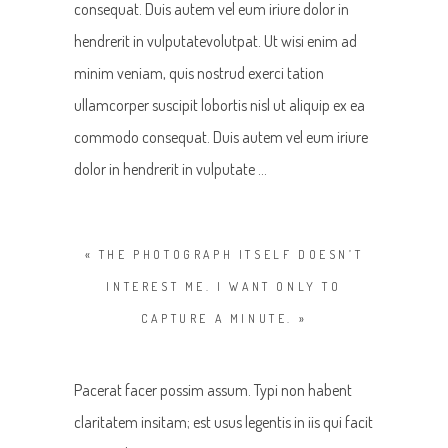
consequat. Duis autem vel eum iriure dolor in
hendrerit in vulputatevolutpat. Ut wisi enim ad
minim veniam, quis nostrud exerci tation
ullamcorper suscipit lobortis nisl ut aliquip ex ea
commodo consequat. Duis autem vel eum iriure
dolor in hendrerit in vulputate …
« THE PHOTOGRAPH ITSELF DOESN’T
INTEREST ME. I WANT ONLY TO
CAPTURE A MINUTE. »
Pacerat facer possim assum. Typi non habent
claritatem insitam; est usus legentis in iis qui facit