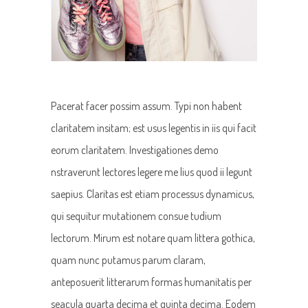
Pacerat facer possim assum. Typi non habent
claritatem insitam; est usus legentis in iis qui facit
eorum claritatem. Investigationes demo
nstraverunt lectores legere me lius quod ii legunt
saepius. Claritas est etiam processus dynamicus,
qui sequitur mutationem consue tudium
lectorum. Mirum est notare quam littera gothica,
quam nunc putamus parum claram,
anteposuerit litterarum formas humanitatis per
seacula quarta decima et quinta decima. Eodem