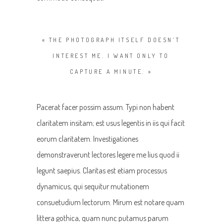
« THE PHOTOGRAPH ITSELF DOESN’T
INTEREST ME. I WANT ONLY TO
CAPTURE A MINUTE. »
Pacerat facer possim assum. Typi non habent
claritatem insitam; est usus legentis in iis qui facit
eorum claritatem. Investigationes
demonstraverunt lectores legere me lius quod ii
legunt saepius. Claritas est etiam processus
dynamicus, qui sequitur mutationem
consuetudium lectorum. Mirum est notare quam
littera gothica, quam nunc putamus parum