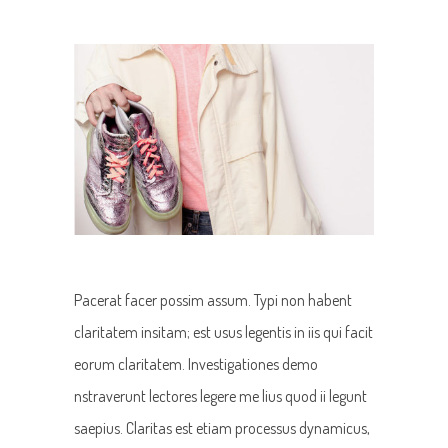
Pacerat facer possim assum. Typi non habent
claritatem insitam; est usus legentis in iis qui facit
eorum claritatem. Investigationes demo
nstraverunt lectores legere me lius quod ii legunt
saepius. Claritas est etiam processus dynamicus,