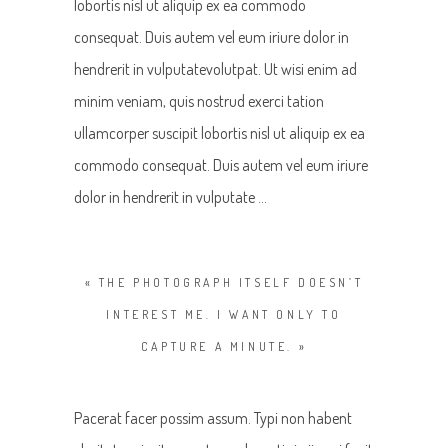
lobortis nisl ut aliquip ex ea commodo
consequat. Duis autem vel eum iriure dolor in
hendrerit in vulputatevolutpat. Ut wisi enim ad
minim veniam, quis nostrud exerci tation
ullamcorper suscipit lobortis nisl ut aliquip ex ea
commodo consequat. Duis autem vel eum iriure
dolor in hendrerit in vulputate …
« THE PHOTOGRAPH ITSELF DOESN’T
INTEREST ME. I WANT ONLY TO
CAPTURE A MINUTE. »
Pacerat facer possim assum. Typi non habent