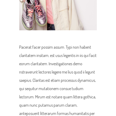
Pacerat facer possim assum. Typi non habent
claritatem insitam; est usus legentis in iis qui facit
eorum claritatem. Investigationes demo
nstraverunt lectores legere me lius quod ii legunt
saepius. Claritas est etiam processus dynamicus,
qui sequitur mutationem consue tudium
lectorum. Mirum est notare quam littera gothica,
quam nunc putamus parum claram,
anteposuerit litterarum formas humanitatis per