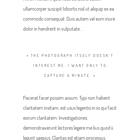
ullamcorper suscipit lobortis nisl ut aliquip ex ea
commodo consequat. Duis autem vel eum iriure
dolor in hendrerit in vulputate …
« THE PHOTOGRAPH ITSELF DOESN’T
INTEREST ME. I WANT ONLY TO
CAPTURE A MINUTE. »
Pacerat facer possim assum. Typi non habent
claritatem insitam; est usus legentis in iis qui facit
eorum claritatem. Investigationes
demonstraverunt lectores legere me lius quod ii
legunt saepius. Claritas est etiam processus