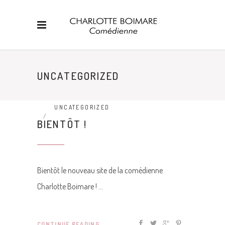
UNCATEGORIZED
UNCATEGORIZED
BIENTÔT !
Bientôt le nouveau site de la comédienne
Charlotte Boimare !
CONTINUE READING