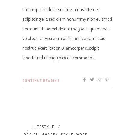
Lorem ipsum dolor sit amet, consectetuer
adipiscing elit, sed diam nonummy nibh euismod
tincidunt ut laoreet dolore magna aliquam erat
volutpat. Ut wisi enim ad minim veniam, quis
nostrud exerci tation ullamcorper suscipit
lobortis nisl ut aliquip ex ea commodo
CONTINUE READING
LIFESTYLE
DESIGN
,
MODERN
,
STYLE
,
WORK