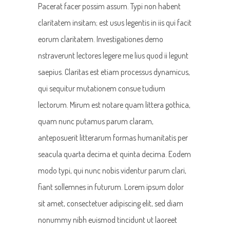
Pacerat facer possim assum. Typi non habent
claritatem insitam; est usus legentis in iis qui facit
eorum claritatem. Investigationes demo
nstraverunt lectores legere me lius quod ii legunt
saepius. Claritas est etiam processus dynamicus,
qui sequitur mutationem consue tudium
lectorum. Mirum est notare quam littera gothica,
quam nunc putamus parum claram,
anteposuerit litterarum formas humanitatis per
seacula quarta decima et quinta decima. Eodem
modo typi, qui nunc nobis videntur parum clari,
fiant sollemnes in futurum. Lorem ipsum dolor
sit amet, consectetuer adipiscing elit, sed diam
nonummy nibh euismod tincidunt ut laoreet