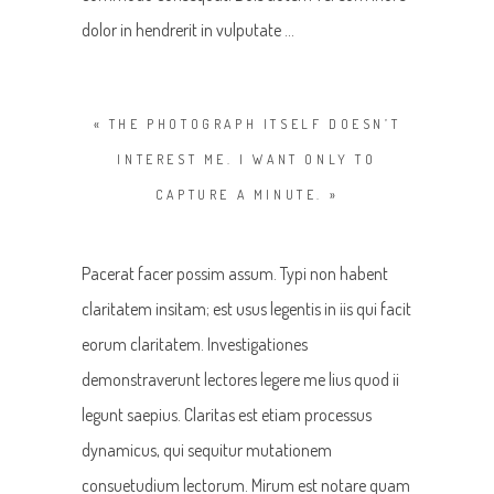
dolor in hendrerit in vulputate …
« THE PHOTOGRAPH ITSELF DOESN’T
INTEREST ME. I WANT ONLY TO
CAPTURE A MINUTE. »
Pacerat facer possim assum. Typi non habent
claritatem insitam; est usus legentis in iis qui facit
eorum claritatem. Investigationes
demonstraverunt lectores legere me lius quod ii
legunt saepius. Claritas est etiam processus
dynamicus, qui sequitur mutationem
consuetudium lectorum. Mirum est notare quam