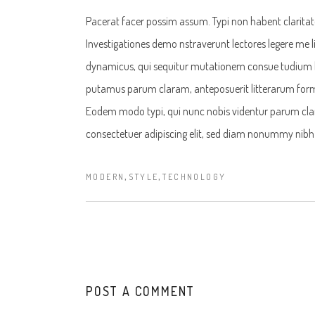
Pacerat facer possim assum. Typi non habent claritatem
Investigationes demo nstraverunt lectores legere me li
dynamicus, qui sequitur mutationem consue tudium l
putamus parum claram, anteposuerit litterarum form
Eodem modo typi, qui nunc nobis videntur parum clari
consectetuer adipiscing elit, sed diam nonummy nibh
,
,
MODERN
STYLE
TECHNOLOGY
POST A COMMENT