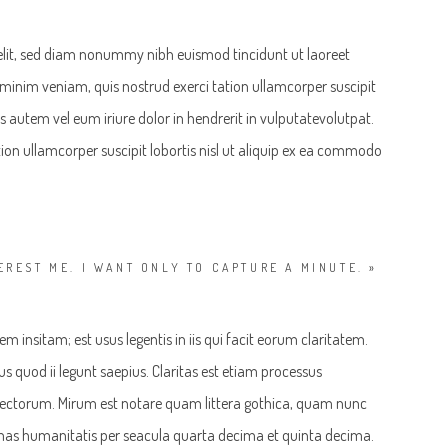
elit, sed diam nonummy nibh euismod tincidunt ut laoreet
minim veniam, quis nostrud exerci tation ullamcorper suscipit
 autem vel eum iriure dolor in hendrerit in vulputatevolutpat.
ion ullamcorper suscipit lobortis nisl ut aliquip ex ea commodo
EREST ME. I WANT ONLY TO CAPTURE A MINUTE. »
 insitam; est usus legentis in iis qui facit eorum claritatem.
s quod ii legunt saepius. Claritas est etiam processus
ectorum. Mirum est notare quam littera gothica, quam nunc
as humanitatis per seacula quarta decima et quinta decima.