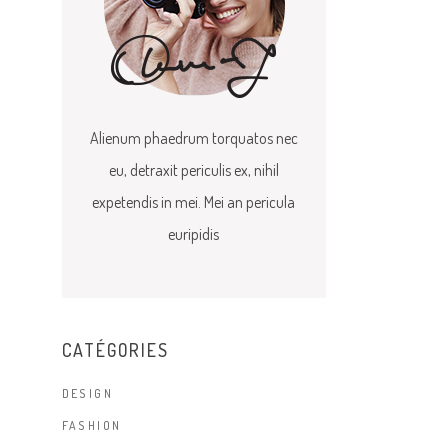
Alienum phaedrum torquatos nec
eu, detraxit periculis ex, nihil
expetendis in mei. Mei an pericula
euripidis
CATÉGORIES
DESIGN
FASHION