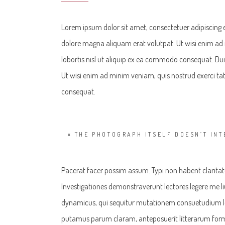
Lorem ipsum dolor sit amet, consectetuer adipiscing 
dolore magna aliquam erat volutpat. Ut wisi enim ad 
lobortis nisl ut aliquip ex ea commodo consequat. Duis
Ut wisi enim ad minim veniam, quis nostrud exerci tat
consequat.
« THE PHOTOGRAPH ITSELF DOESN’T INT
Pacerat facer possim assum. Typi non habent claritatem
Investigationes demonstraverunt lectores legere me liu
dynamicus, qui sequitur mutationem consuetudium l
putamus parum claram, anteposuerit litterarum form