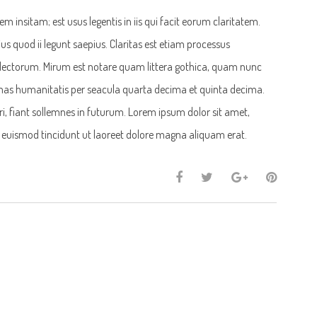
 insitam; est usus legentis in iis qui facit eorum claritatem.
us quod ii legunt saepius. Claritas est etiam processus
ectorum. Mirum est notare quam littera gothica, quam nunc
as humanitatis per seacula quarta decima et quinta decima.
, fiant sollemnes in futurum. Lorem ipsum dolor sit amet,
 euismod tincidunt ut laoreet dolore magna aliquam erat.