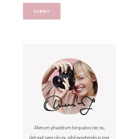
Alienum phaedrum torquatos nec eu,
detraxit periculis ex, nihil expetendis in mei.