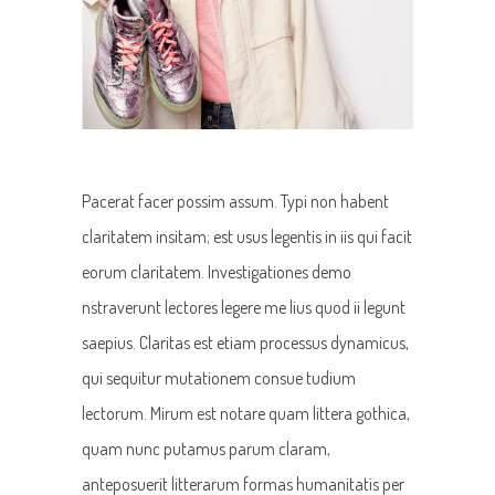
Pacerat facer possim assum. Typi non habent
claritatem insitam; est usus legentis in iis qui facit
eorum claritatem. Investigationes demo
nstraverunt lectores legere me lius quod ii legunt
saepius. Claritas est etiam processus dynamicus,
qui sequitur mutationem consue tudium
lectorum. Mirum est notare quam littera gothica,
quam nunc putamus parum claram,
anteposuerit litterarum formas humanitatis per