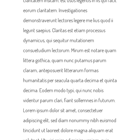
claritatem insitam; est usus legentis in iis qui facit
eorum claritatem. Investigationes
demonstraverunt lectores legere me lius quod ii
legunt saepius. Claritas est etiam processus
dynamicus, qui sequitur mutationem
consuetudium lectorum. Mirum est notare quam
littera gothica, quam nunc putamus parum
claram, anteposuerit litterarum formas
humanitatis per seacula quarta decima et quinta
decima. Eodem modo typi, qui nunc nobis
videntur parum clari, fiant sollemnes in futurum.
Lorem ipsum dolor sit amet, consectetuer
adipiscing elit, sed diam nonummy nibh euismod
tincidunt ut laoreet dolore magna aliquam erat