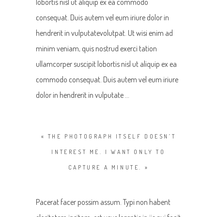
lobortis nisl ut aliquip ex ea commodo
consequat. Duis autem vel eum iriure dolor in
hendrerit in vulputatevolutpat. Ut wisi enim ad
minim veniam, quis nostrud exerci tation
ullamcorper suscipit lobortis nisl ut aliquip ex ea
commodo consequat. Duis autem vel eum iriure
dolor in hendrerit in vulputate …
« THE PHOTOGRAPH ITSELF DOESN’T
INTEREST ME. I WANT ONLY TO
CAPTURE A MINUTE. »
Pacerat facer possim assum. Typi non habent