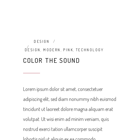
DESIGN
DESIGN
,
MODERN
,
PINK
,
TECHNOLOGY
COLOR THE SOUND
Lorem ipsum dolor sit amet, consectetuer
adipiscing elit, sed diam nonummy nibh euismod
tincidunt ut laoreet dolore magna aliquam erat
volutpat. Ut wisi enim ad minim veniam, quis
nostrud exerci tation ullamcorper suscipit
lobortis nisl ut aliquip ex ea commodo